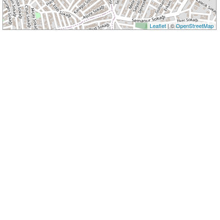
Leaflet
| ©
OpenStreetMap