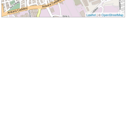
Leaflet
| ©
OpenStreetMap