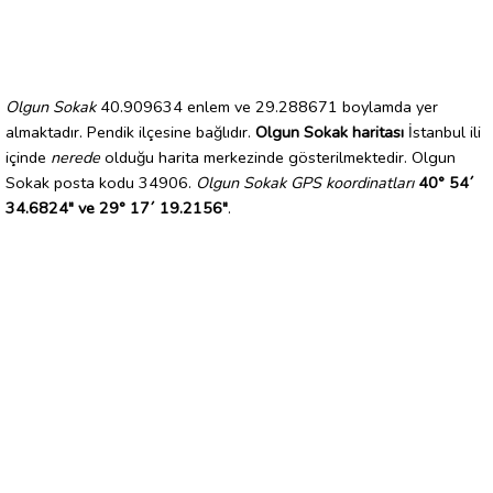
Olgun Sokak
40.909634 enlem ve 29.288671 boylamda yer
almaktadır. Pendik ilçesine bağlıdır.
Olgun Sokak haritası
İstanbul ili
içinde
nerede
olduğu harita merkezinde gösterilmektedir. Olgun
Sokak posta kodu 34906.
Olgun Sokak GPS koordinatları
40° 54´
34.6824" ve 29° 17´ 19.2156"
.