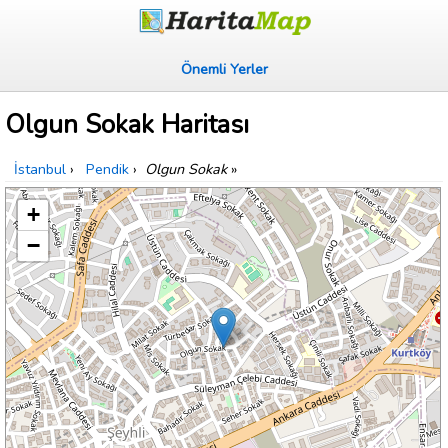
Önemli Yerler
Olgun Sokak Haritası
İstanbul
›
Pendik
›
Olgun Sokak
»
+
−