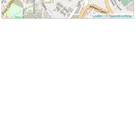
Leaflet
| ©
OpenStreetMap