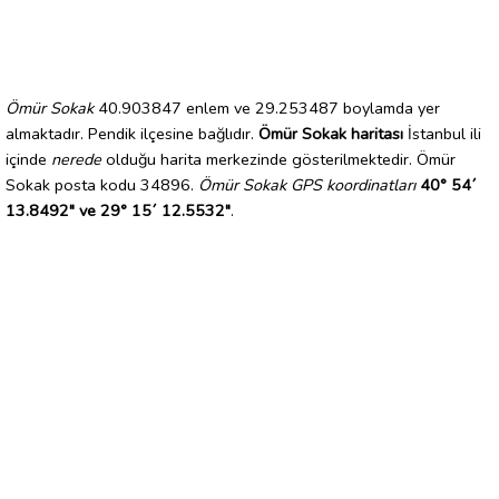
Ömür Sokak
40.903847 enlem ve 29.253487 boylamda yer
almaktadır. Pendik ilçesine bağlıdır.
Ömür Sokak haritası
İstanbul ili
içinde
nerede
olduğu harita merkezinde gösterilmektedir. Ömür
Sokak posta kodu 34896.
Ömür Sokak GPS koordinatları
40° 54´
13.8492" ve 29° 15´ 12.5532"
.