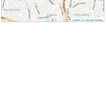
Leaflet
| ©
OpenStreetMap