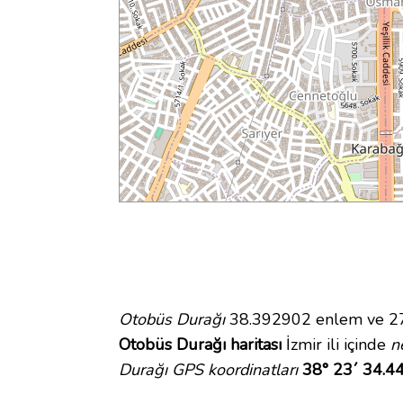
Otobüs Durağı
38.392902 enlem ve 27.1
Otobüs Durağı haritası
İzmir ili içinde
n
Durağı GPS koordinatları
38° 23´ 34.4