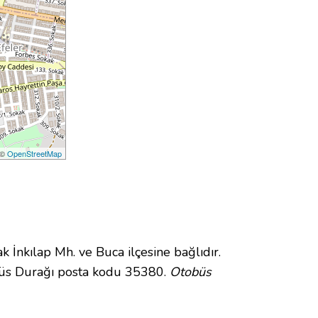
 ©
OpenStreetMap
nkılap Mh. ve Buca ilçesine bağlıdır.
büs Durağı posta kodu 35380.
Otobüs