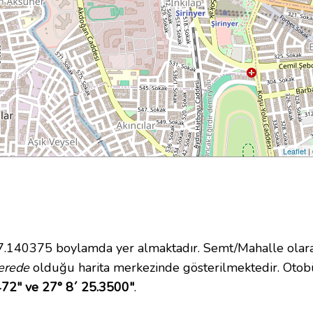
Leaflet
|
40375 boylamda yer almaktadır. Semt/Mahalle olarak İ
erede
olduğu harita merkezinde gösterilmektedir. Oto
472" ve 27° 8´ 25.3500"
.