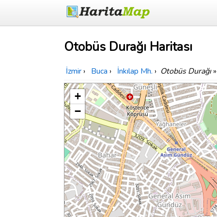
Otobüs Durağı Haritası
İzmir
›
Buca
›
İnkılap Mh.
›
Otobüs Durağı
»
+
−