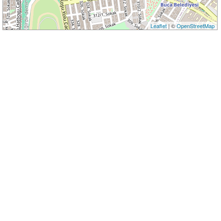
Leaflet
| ©
OpenStreetMap