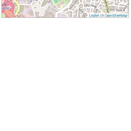
Leaflet
| ©
OpenStreetMap