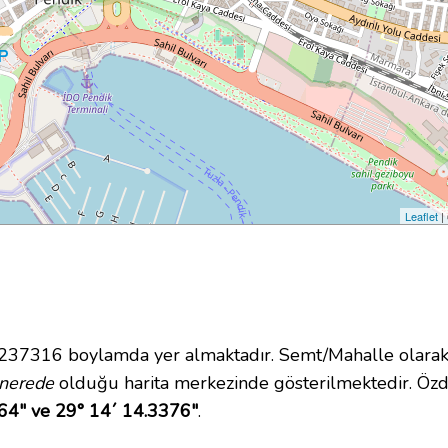
Leaflet
|
7316 boylamda yer almaktadır. Semt/Mahalle olarak D
nerede
olduğu harita merkezinde gösterilmektedir. Ö
64" ve 29° 14´ 14.3376"
.