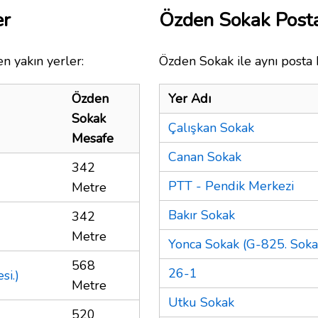
er
Özden Sokak Post
n yakın yerler:
Özden Sokak ile aynı posta 
Özden
Yer Adı
Sokak
Çalışkan Sokak
Mesafe
Canan Sokak
342
PTT - Pendik Merkezi
Metre
Bakır Sokak
342
Metre
Yonca Sokak (G-825. Soka
568
26-1
si.)
Metre
Utku Sokak
520