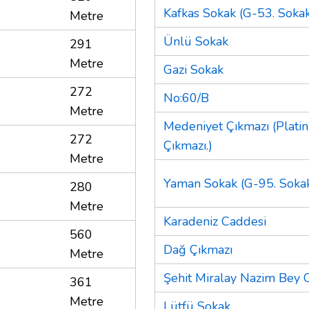
Kafkas Sokak (G-53. Sokak
Metre
Ünlü Sokak
291
Metre
Gazi Sokak
272
No:60/B
Metre
Medeniyet Çıkmazı (Platin
272
Çıkmazı.)
Metre
Yaman Sokak (G-95. Sokak
280
Metre
Karadeniz Caddesi
560
Dağ Çıkmazı
Metre
Şehit Miralay Nazim Bey 
361
Metre
Lütfü Sokak