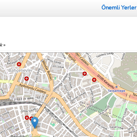
Önemli Yerler
k
»