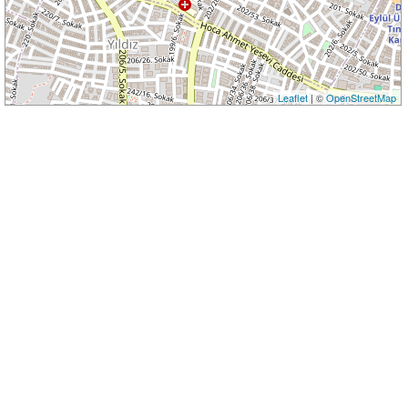
Leaflet
| ©
OpenStreetMap