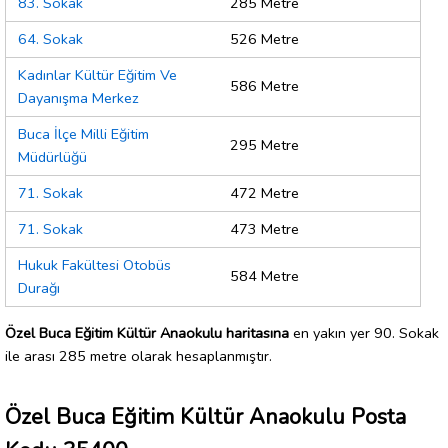
83. Sokak
285 Metre
64. Sokak
526 Metre
Kadınlar Kültür Eğitim Ve
586 Metre
Dayanışma Merkez
Buca İlçe Milli Eğitim
295 Metre
Müdürlüğü
71. Sokak
472 Metre
71. Sokak
473 Metre
Hukuk Fakültesi Otobüs
584 Metre
Durağı
Özel Buca Eğitim Kültür Anaokulu haritasına
en yakın yer 90. Sokak
ile arası 285 metre olarak hesaplanmıştır.
Özel Buca Eğitim Kültür Anaokulu Posta