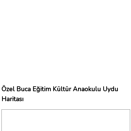
Özel Buca Eğitim Kültür Anaokulu Uydu
Haritası