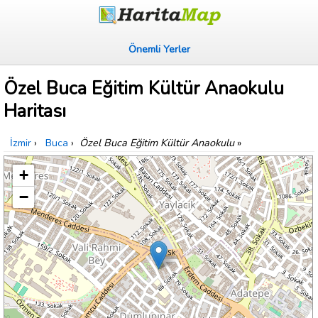
Önemli Yerler
Özel Buca Eğitim Kültür Anaokulu
Haritası
İzmir
›
Buca
›
Özel Buca Eğitim Kültür Anaokulu
»
+
−