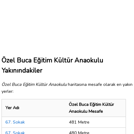
Özel Buca Eğitim Kültür Anaokulu
Yakınındakiler
Özel Buca Eğitim Kültür Anaokulu
haritasına mesafe olarak en yakın
yerler:
Özel Buca Eğitim Kültür
Yer Adı
Anaokulu Mesafe
67. Sokak
481 Metre
67. Sokak
480 Metre