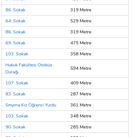
86. Sokak
319 Metre
64. Sokak
529 Metre
86. Sokak
319 Metre
69. Sokak
475 Metre
103. Sokak
358 Metre
Hukuk Fakültesi Otobüs
594 Metre
Durağı
107. Sokak
409 Metre
83. Sokak
287 Metre
Smyrna Kız Öğrenci Yurdu
361 Metre
103. Sokak
348 Metre
90. Sokak
285 Metre