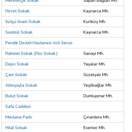
Mehmetçik Sokak
Sapan Bağları Mh.
Hicret Sokak
Kaynarca Mh.
Sütçü İmam Sokak
Kurtköy Mh.
Sümbül Sokak
Kaynarca Mh.
Pendik Devlet Hastanesi Acil Servis
Rahmet Sokak (Filiz Sokak.)
Sanayi Mh.
Depo Sokak
Yayalar Mh.
Çam Sokak
Güzelyalı Mh.
Altınyayla Sokak
Yeşilbağlar Mh.
Bulut Sokak
Dumlupınar Mh.
Safa Caddesi
Mevlana Parkı
Çınardere Mh.
Hilal Sokak
Esenler Mh.