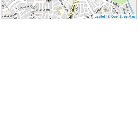
Leaflet
| ©
OpenStreetMap