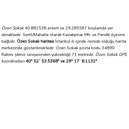
Özen Sokak
40.881538 enlem ve 29.285587 boylamda yer
almaktadır. Semt/Mahalle olarak Kavakpınar Mh. ve Pendik ilçesine
bağlıdır.
Özen Sokak haritası
İstanbul ili içinde
nerede
olduğu harita
merkezinde gösterilmektedir. Özen Sokak posta kodu 34890.
Rakımı (deniz seviyesinden yüksekliği) 71 metredir.
Özen Sokak GPS
koordinatları
40° 52´ 53.5368" ve 29° 17´ 8.1132"
.