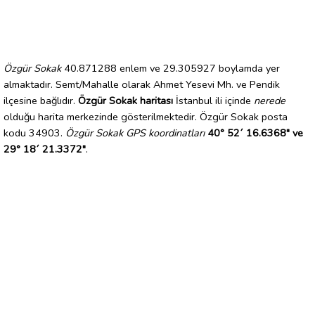
Özgür Sokak
40.871288 enlem ve 29.305927 boylamda yer
almaktadır. Semt/Mahalle olarak Ahmet Yesevi Mh. ve Pendik
ilçesine bağlıdır.
Özgür Sokak haritası
İstanbul ili içinde
nerede
olduğu harita merkezinde gösterilmektedir. Özgür Sokak posta
kodu 34903.
Özgür Sokak GPS koordinatları
40° 52´ 16.6368" ve
29° 18´ 21.3372"
.