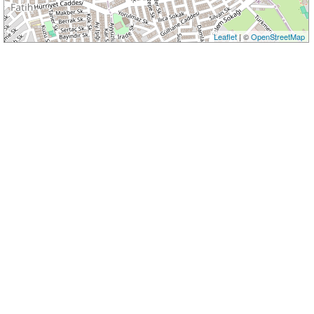
Leaflet
| ©
OpenStreetMap