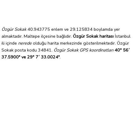
Özgür Sokak
40.943775 enlem ve 29.125834 boylamda yer
almaktadır. Maltepe ilçesine bağlıdır.
Özgür Sokak haritası
İstanbul
ili içinde
nerede
olduğu harita merkezinde gösterilmektedir. Özgür
Sokak posta kodu 34841.
Özgür Sokak GPS koordinatları
40° 56´
37.5900" ve 29° 7´ 33.0024"
.