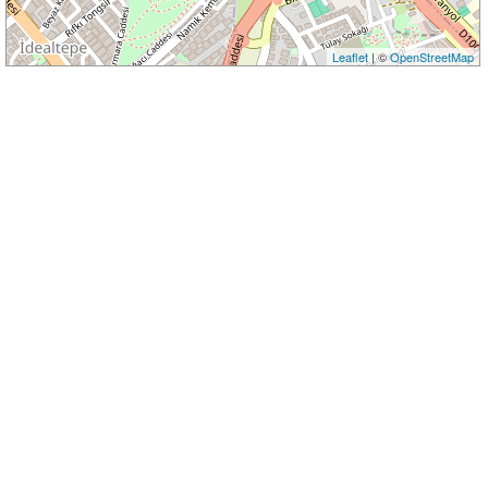
Leaflet
| ©
OpenStreetMap