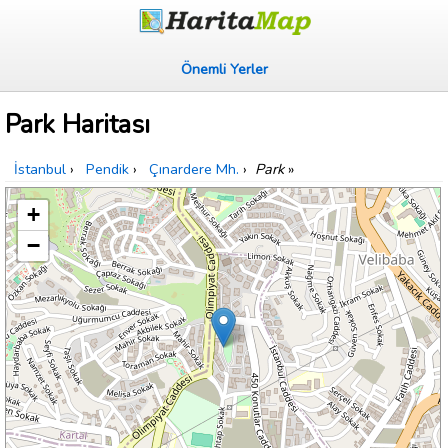
Önemli Yerler
Park Haritası
İstanbul
›
Pendik
›
Çınardere Mh.
›
Park
»
+
−