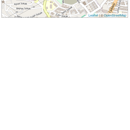
Leaflet
| ©
OpenStreetMap