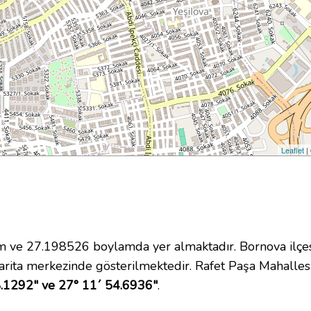
Leaflet
|
ve 27.198526 boylamda yer almaktadır. Bornova ilçes
rita merkezinde gösterilmektedir. Rafet Paşa Mahalle
.1292" ve 27° 11´ 54.6936"
.