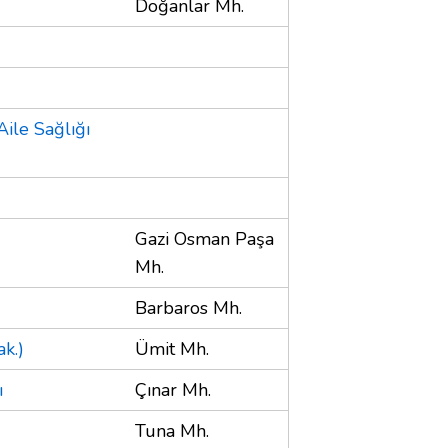
Doğanlar Mh.
ile Sağlığı
Gazi Osman Paşa
Mh.
Barbaros Mh.
k.)
Ümit Mh.
ı
Çınar Mh.
Tuna Mh.