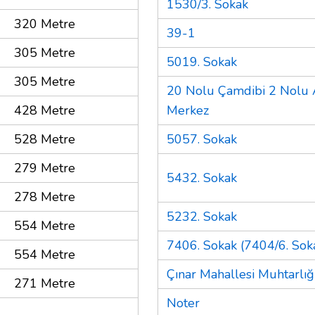
1530/3. Sokak
320 Metre
39-1
305 Metre
5019. Sokak
305 Metre
20 Nolu Çamdibi 2 Nolu A
428 Metre
Merkez
528 Metre
5057. Sokak
279 Metre
5432. Sokak
278 Metre
5232. Sokak
554 Metre
7406. Sokak (7404/6. Soka
554 Metre
Çınar Mahallesi Muhtarlığ
271 Metre
Noter