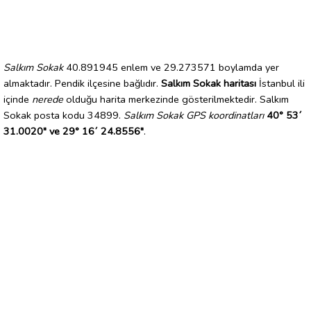
Salkım Sokak
40.891945 enlem ve 29.273571 boylamda yer
almaktadır. Pendik ilçesine bağlıdır.
Salkım Sokak haritası
İstanbul ili
içinde
nerede
olduğu harita merkezinde gösterilmektedir. Salkım
Sokak posta kodu 34899.
Salkım Sokak GPS koordinatları
40° 53´
31.0020" ve 29° 16´ 24.8556"
.