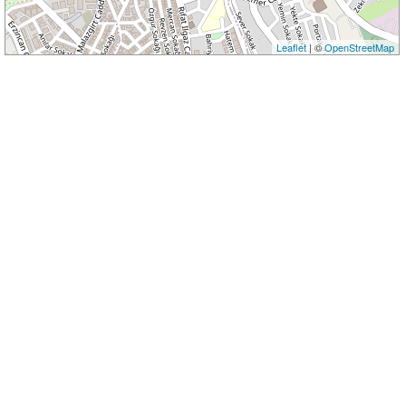
Leaflet
| ©
OpenStreetMap