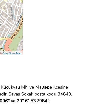
 ©
OpenStreetMap
üçükyalı Mh. ve Maltepe ilçesine
dir. Savaş Sokak posta kodu 34840.
6096" ve 29° 6´ 53.7984"
.