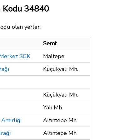
a Kodu 34840
kodu olan yerler:
Semt
 Merkez SGK
Maltepe
rağı
Küçükyalı Mh.
Küçükyalı Mh.
Yalı Mh.
 Amirliği
Altıntepe Mh.
rağı
Altıntepe Mh.