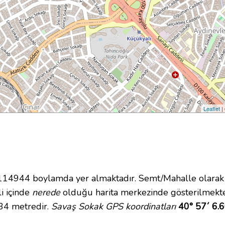
Leaflet
|
4944 boylamda yer almaktadır. Semt/Mahalle olarak K
li içinde
nerede
olduğu harita merkezinde gösterilmekte
 34 metredir.
Savaş Sokak GPS koordinatları
40° 57´ 6.