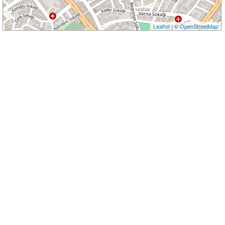
Leaflet
| ©
OpenStreetMap