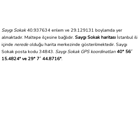
Saygı Sokak
40.937634 enlem ve 29.129131 boylamda yer
almaktadır. Maltepe ilçesine bağlıdır.
Saygı Sokak haritası
İstanbul ili
içinde
nerede
olduğu harita merkezinde gösterilmektedir. Saygı
Sokak posta kodu 34843.
Saygı Sokak GPS koordinatları
40° 56´
15.4824" ve 29° 7´ 44.8716"
.