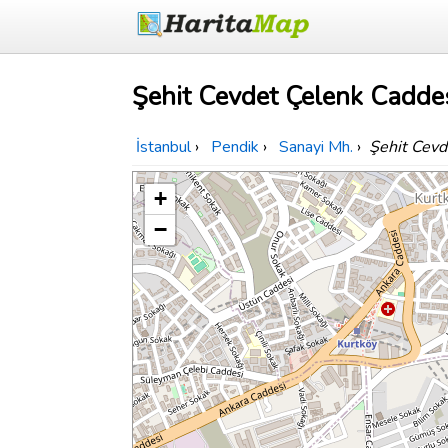
Şehit Cevdet Çelenk Caddes
İstanbul
›
Pendik
›
Sanayi Mh.
›
Şehit Cevd
+
−