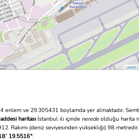
Leaflet
|
 enlem ve 29.305431 boylamda yer almaktadır. Semt/
addesi haritası
İstanbul ili içinde
nerede
olduğu harita m
2. Rakımı (deniz seviyesinden yüksekliği) 98 metredir
18´ 19.5516"
.