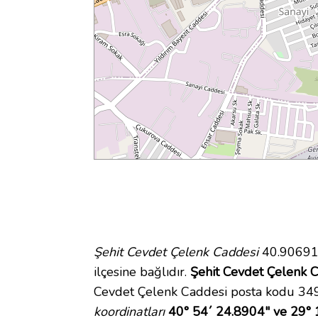
Şehit Cevdet Çelenk Caddesi
40.906914
ilçesine bağlıdır.
Şehit Cevdet Çelenk C
Cevdet Çelenk Caddesi posta kodu 3491
koordinatları
40° 54´ 24.8904" ve 29° 