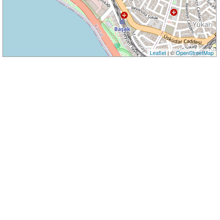
Leaflet
| ©
OpenStreetMap