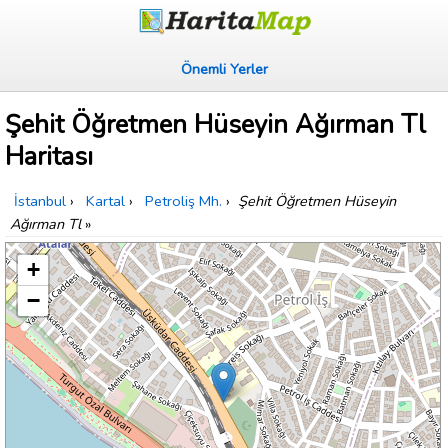
Önemli Yerler
Şehit Öğretmen Hüseyin Ağırman Tl
Haritası
İstanbul
›
Kartal
›
Petroliş Mh.
›
Şehit Öğretmen Hüseyin
Ağırman Tl
»
+
−