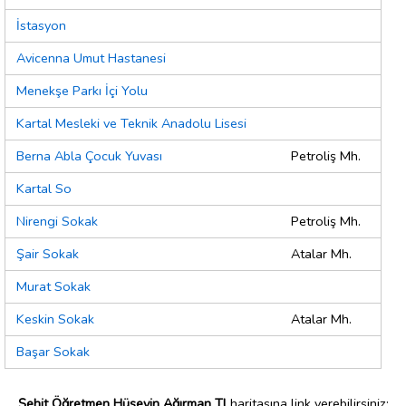
İstasyon
Avicenna Umut Hastanesi
Menekşe Parkı İçi Yolu
Kartal Mesleki ve Teknik Anadolu Lisesi
Berna Abla Çocuk Yuvası
Petroliş Mh.
Kartal So
Nirengi Sokak
Petroliş Mh.
Şair Sokak
Atalar Mh.
Murat Sokak
Keskin Sokak
Atalar Mh.
Başar Sokak
Şehit Öğretmen Hüseyin Ağırman Tl
haritasına link verebilirsiniz;