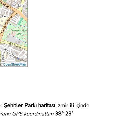
 ©
OpenStreetMap
r.
Şehitler Parkı haritası
İzmir ili içinde
Parkı GPS koordinatları
38° 23´