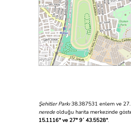
Şehitler Parkı
38.387531 enlem ve 27.16
nerede
olduğu harita merkezinde göste
15.1116" ve 27° 9´ 43.5528"
.