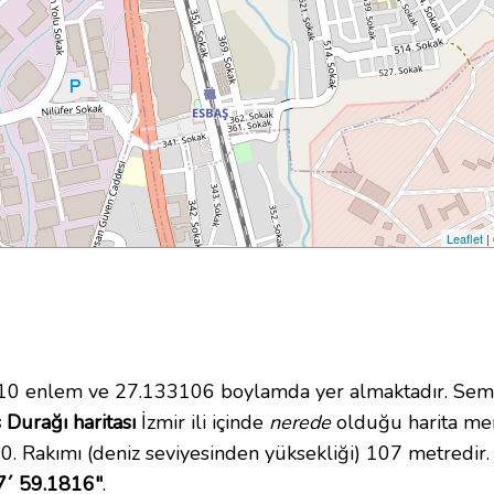
Leaflet
|
0 enlem ve 27.133106 boylamda yer almaktadır. Semt/
Durağı haritası
İzmir ili içinde
nerede
olduğu harita mer
 Rakımı (deniz seviyesinden yüksekliği) 107 metredir
7´ 59.1816"
.