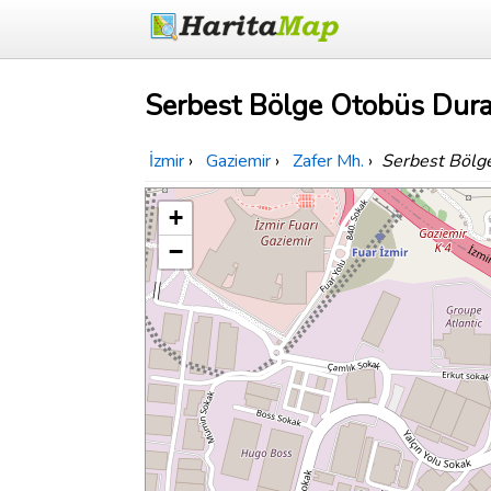
Serbest Bölge Otobüs Durağ
İzmir
›
Gaziemir
›
Zafer Mh.
›
Serbest Bölg
+
−