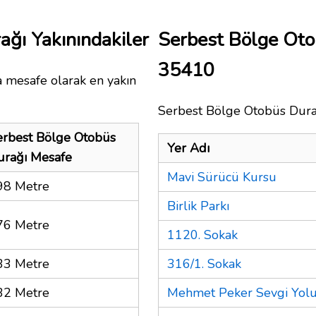
ğı Yakınındakiler
Serbest Bölge Oto
35410
a mesafe olarak en yakın
Serbest Bölge Otobüs Durağı
erbest Bölge Otobüs
Yer Adı
urağı Mesafe
Mavi Sürücü Kursu
98 Metre
Birlik Parkı
76 Metre
1120. Sokak
33 Metre
316/1. Sokak
32 Metre
Mehmet Peker Sevgi Yol