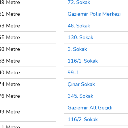
49 Metre
72. Sokak
51 Metre
Gaziemir Polis Merkezi
63 Metre
46. Sokak
65 Metre
130. Sokak
60 Metre
3. Sokak
58 Metre
116/1. Sokak
40 Metre
99-1
74 Metre
Çınar Sokak
76 Metre
345. Sokak
Gaziemir Alt Geçidi
99 Metre
116/2. Sokak
11 Metre