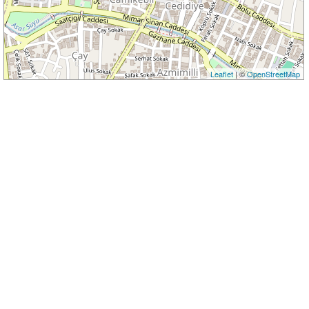
Leaflet
| ©
OpenStreetMap