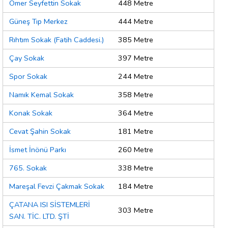
Ömer Seyfettin Sokak
448 Metre
Güneş Tıp Merkez
444 Metre
Rıhtım Sokak (Fatih Caddesi.)
385 Metre
Çay Sokak
397 Metre
Spor Sokak
244 Metre
Namık Kemal Sokak
358 Metre
Konak Sokak
364 Metre
Cevat Şahin Sokak
181 Metre
İsmet İnönü Parkı
260 Metre
765. Sokak
338 Metre
Mareşal Fevzi Çakmak Sokak
184 Metre
ÇATANA ISI SİSTEMLERİ
303 Metre
SAN. TİC. LTD. ŞTİ