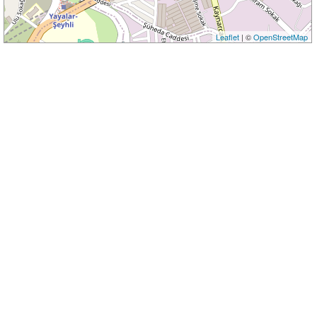
Leaflet
| ©
OpenStreetMap