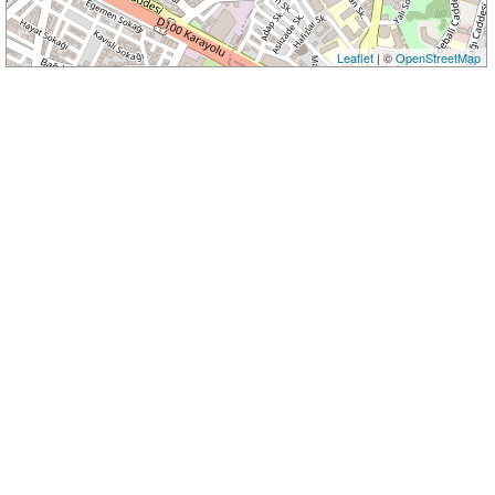
Leaflet
| ©
OpenStreetMap