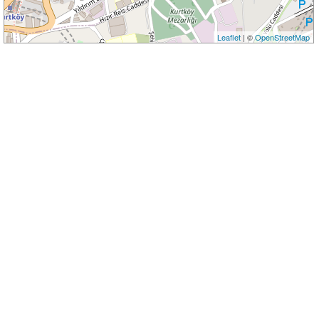
Leaflet
| ©
OpenStreetMap