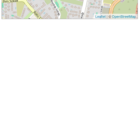
Leaflet
| ©
OpenStreetMap