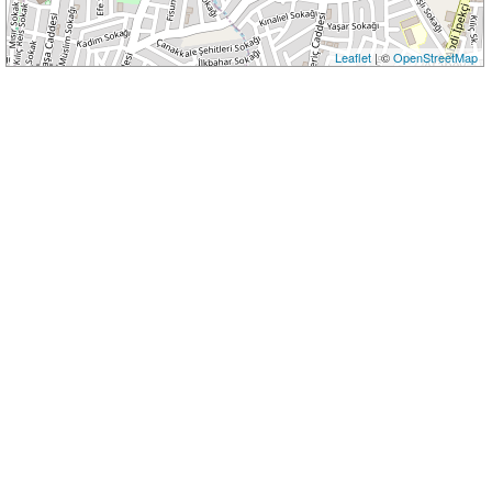
Leaflet
| ©
OpenStreetMap