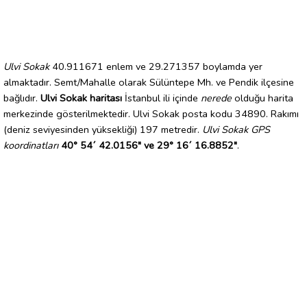
Ulvi Sokak
40.911671 enlem ve 29.271357 boylamda yer
almaktadır. Semt/Mahalle olarak Sülüntepe Mh. ve Pendik ilçesine
bağlıdır.
Ulvi Sokak haritası
İstanbul ili içinde
nerede
olduğu harita
merkezinde gösterilmektedir. Ulvi Sokak posta kodu 34890. Rakımı
(deniz seviyesinden yüksekliği) 197 metredir.
Ulvi Sokak GPS
koordinatları
40° 54´ 42.0156" ve 29° 16´ 16.8852"
.