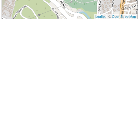
Leaflet
| ©
OpenStreetMap