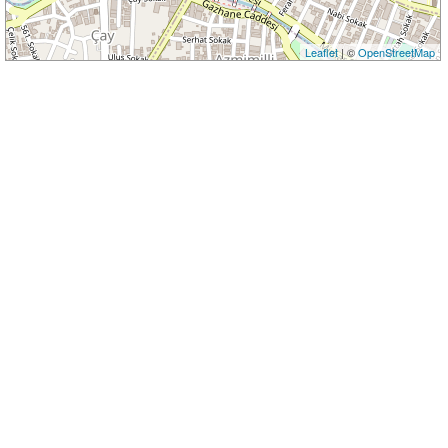
Leaflet
| ©
OpenStreetMap