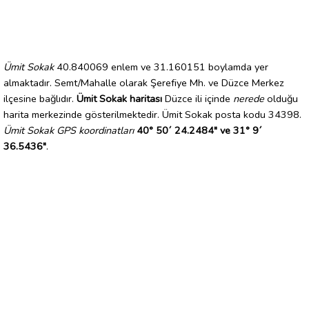
Ümit Sokak
40.840069 enlem ve 31.160151 boylamda yer
almaktadır. Semt/Mahalle olarak Şerefiye Mh. ve Düzce Merkez
ilçesine bağlıdır.
Ümit Sokak haritası
Düzce ili içinde
nerede
olduğu
harita merkezinde gösterilmektedir. Ümit Sokak posta kodu 34398.
Ümit Sokak GPS koordinatları
40° 50´ 24.2484" ve 31° 9´
36.5436"
.