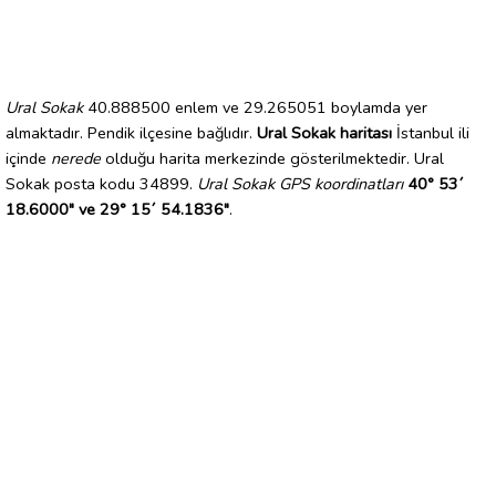
Ural Sokak
40.888500 enlem ve 29.265051 boylamda yer
almaktadır. Pendik ilçesine bağlıdır.
Ural Sokak haritası
İstanbul ili
içinde
nerede
olduğu harita merkezinde gösterilmektedir. Ural
Sokak posta kodu 34899.
Ural Sokak GPS koordinatları
40° 53´
18.6000" ve 29° 15´ 54.1836"
.