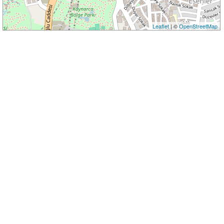
Leaflet
| ©
OpenStreetMap