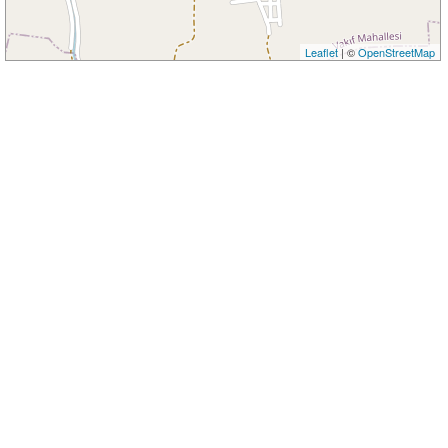
Leaflet
| ©
OpenStreetMap