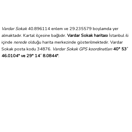
Vardar Sokak
40.896114 enlem ve 29.235579 boylamda yer
almaktadır. Kartal ilçesine bağlıdır.
Vardar Sokak haritası
İstanbul ili
içinde
nerede
olduğu harita merkezinde gösterilmektedir. Vardar
Sokak posta kodu 34876.
Vardar Sokak GPS koordinatları
40° 53´
46.0104" ve 29° 14´ 8.0844"
.