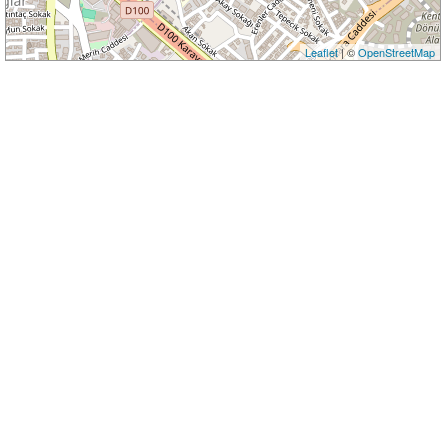
Leaflet
| ©
OpenStreetMap