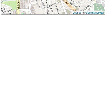
Leaflet
| ©
OpenStreetMap