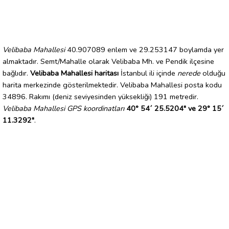
Velibaba Mahallesi
40.907089 enlem ve 29.253147 boylamda yer
almaktadır. Semt/Mahalle olarak Velibaba Mh. ve Pendik ilçesine
bağlıdır.
Velibaba Mahallesi haritası
İstanbul ili içinde
nerede
olduğu
harita merkezinde gösterilmektedir. Velibaba Mahallesi posta kodu
34896. Rakımı (deniz seviyesinden yüksekliği) 191 metredir.
Velibaba Mahallesi GPS koordinatları
40° 54´ 25.5204" ve 29° 15´
11.3292"
.