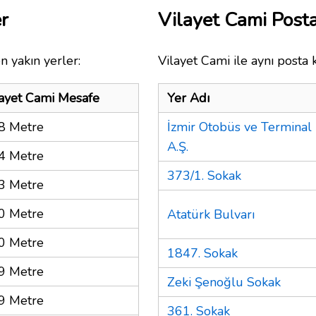
r
Vilayet Cami Pos
n yakın yerler:
Vilayet Cami ile aynı posta 
layet Cami Mesafe
Yer Adı
8 Metre
İzmir Otobüs ve Terminal 
A.Ş.
4 Metre
373/1. Sokak
3 Metre
0 Metre
Atatürk Bulvarı
0 Metre
1847. Sokak
9 Metre
Zeki Şenoğlu Sokak
9 Metre
361. Sokak