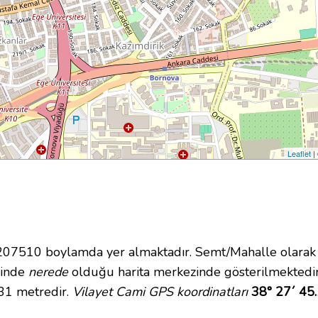
Leaflet
|
7510 boylamda yer almaktadır. Semt/Mahalle olarak K
içinde
nerede
olduğu harita merkezinde gösterilmektedir
 31 metredir.
Vilayet Cami GPS koordinatları
38° 27´ 45