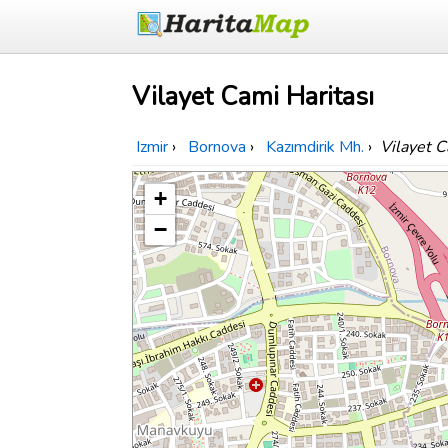
Vilayet Cami Haritası
Izmir
›
Bornova
›
Kazımdirik Mh.
›
Vilayet 
+
−