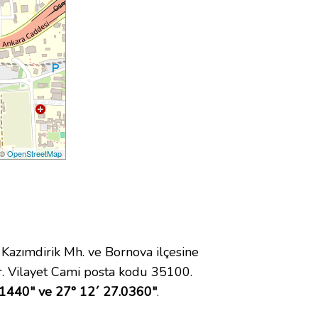
 ©
OpenStreetMap
azımdirik Mh. ve Bornova ilçesine
. Vilayet Cami posta kodu 35100.
.1440" ve 27° 12´ 27.0360"
.