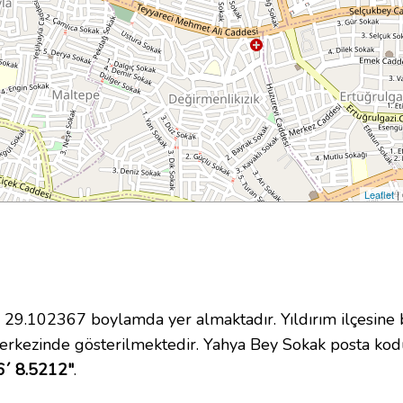
Leaflet
|
9.102367 boylamda yer almaktadır. Yıldırım ilçesine b
erkezinde gösterilmektedir. Yahya Bey Sokak posta ko
6´ 8.5212"
.