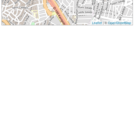
Leaflet
| ©
OpenStreetMap