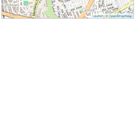
Leaflet
| ©
OpenStreetMap