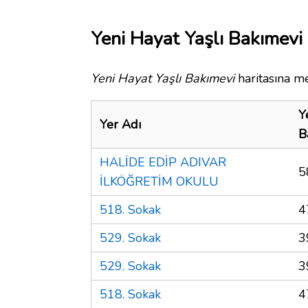
Yeni Hayat Yaşlı Bakımevi 
Yeni Hayat Yaşlı Bakımevi
haritasına me
Y
Yer Adı
B
HALİDE EDİP ADIVAR
5
İLKÖĞRETİM OKULU
518. Sokak
4
529. Sokak
3
529. Sokak
3
518. Sokak
4