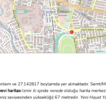
Leaflet
|
lem ve 27.142817 boylamda yer almaktadır. Semt/Mah
evi haritası
Izmir ili içinde
nerede
olduğu harita merkezi
niz seviyesinden yüksekliği) 67 metredir.
Yeni Hayat Ya