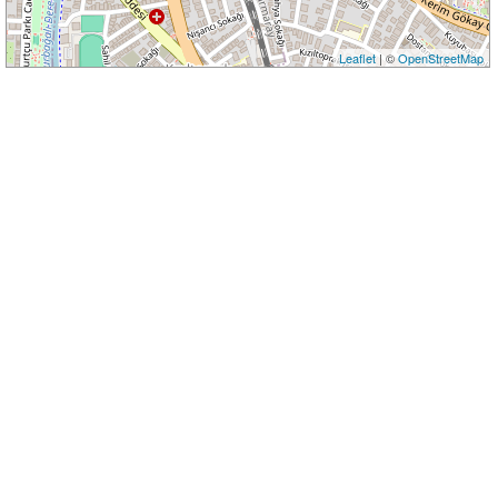
Leaflet
| ©
OpenStreetMap