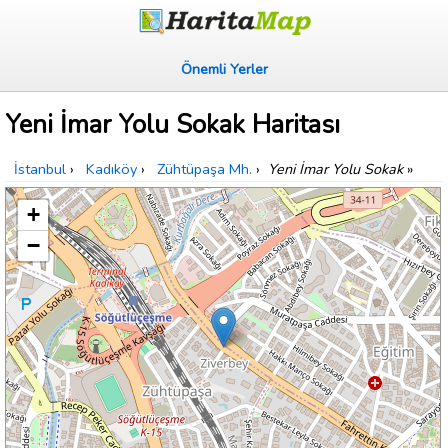
Önemli Yerler
Yeni İmar Yolu Sokak Haritası
İstanbul
›
Kadıköy
›
Zühtüpaşa Mh.
›
Yeni İmar Yolu Sokak
»
+
−