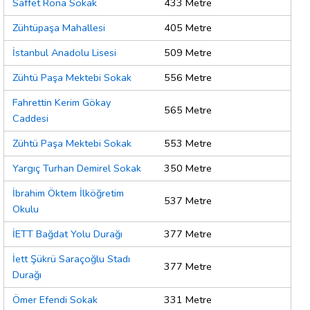
Saffet Rona Sokak
433 Metre
Zühtüpaşa Mahallesi
405 Metre
İstanbul Anadolu Lisesi
509 Metre
Zühtü Paşa Mektebi Sokak
556 Metre
Fahrettin Kerim Gökay
565 Metre
Caddesi
Zühtü Paşa Mektebi Sokak
553 Metre
Yargıç Turhan Demirel Sokak
350 Metre
İbrahim Öktem İlköğretim
537 Metre
Okulu
İETT Bağdat Yolu Durağı
377 Metre
İett Şükrü Saraçoğlu Stadı
377 Metre
Durağı
Ömer Efendi Sokak
331 Metre