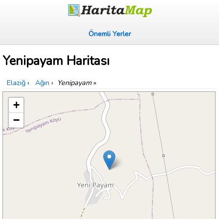
Önemli Yerler
Yenipayam Haritası
Elazığ
›
Ağın
›
Yenipayam
»
+
−