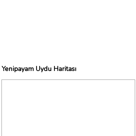
Yenipayam Uydu Haritası