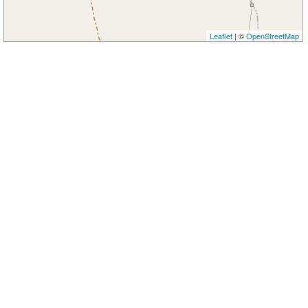
Leaflet
| ©
OpenStreetMap