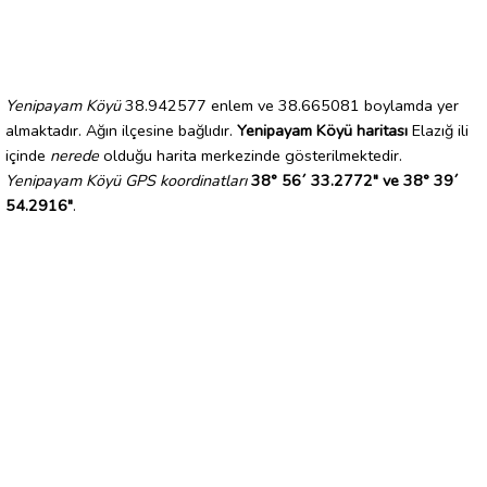
Yenipayam Köyü
38.942577 enlem ve 38.665081 boylamda yer
almaktadır. Ağın ilçesine bağlıdır.
Yenipayam Köyü haritası
Elazığ ili
içinde
nerede
olduğu harita merkezinde gösterilmektedir.
Yenipayam Köyü GPS koordinatları
38° 56´ 33.2772" ve 38° 39´
54.2916"
.