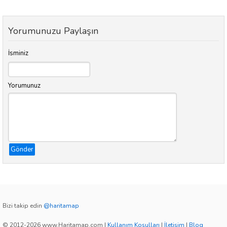
Yorumunuzu Paylaşın
İsminiz
Yorumunuz
Gönder
Bizi takip edin
@haritamap
© 2012-2026 www.Haritamap.com
|
Kullanım Koşulları
|
İletişim
|
Blog