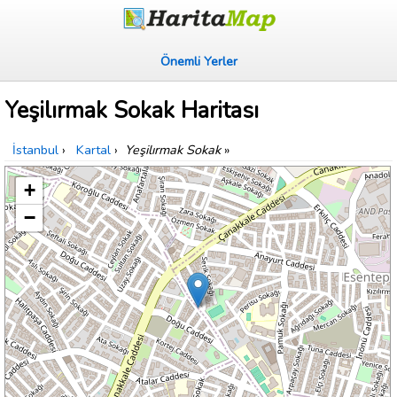
Önemli Yerler
Yeşilırmak Sokak Haritası
İstanbul
›
Kartal
›
Yeşilırmak Sokak
»
+
−