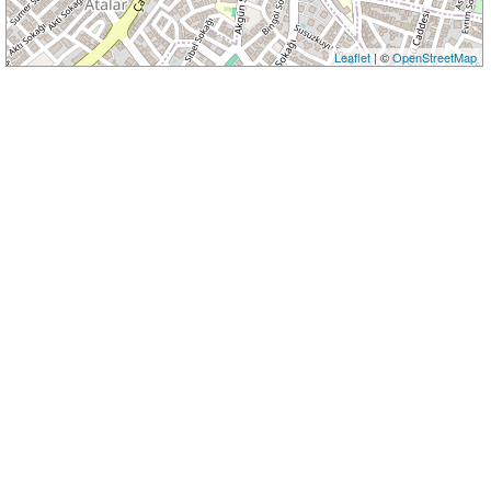
Leaflet
| ©
OpenStreetMap