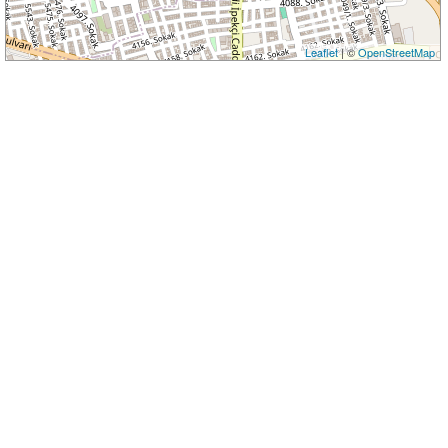
Leaflet
| ©
OpenStreetMap