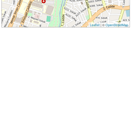
Leaflet
| ©
OpenStreetMap