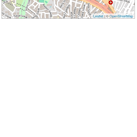
Leaflet
| ©
OpenStreetMap