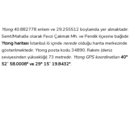
Ytong
40.882778 enlem ve 29.255512 boylamda yer almaktadır.
Semt/Mahalle olarak Fevzi Çakmak Mh. ve Pendik ilçesine bağlıdır.
Ytong haritası
İstanbul ili içinde
nerede
olduğu harita merkezinde
gösterilmektedir. Ytong posta kodu 34890. Rakımı (deniz
seviyesinden yüksekliği) 73 metredir.
Ytong GPS koordinatları
40°
52´ 58.0008" ve 29° 15´ 19.8432"
.