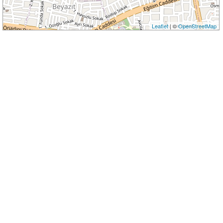
Leaflet
| ©
OpenStreetMap