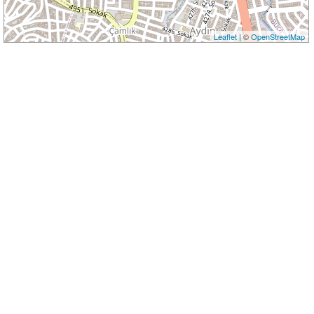
Leaflet
| ©
OpenStreetMap