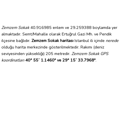
Zemzem Sokak
40.916985 enlem ve 29.259388 boylamda yer
almaktadır. Semt/Mahalle olarak Ertuğrul Gazi Mh. ve Pendik
ilçesine bağlıdır.
Zemzem Sokak haritası
Istanbul ili içinde
nerede
olduğu harita merkezinde gösterilmektedir. Rakımı (deniz
seviyesinden yüksekliği) 205 metredir.
Zemzem Sokak GPS
koordinatları
40° 55´ 1.1460" ve 29° 15´ 33.7968"
.