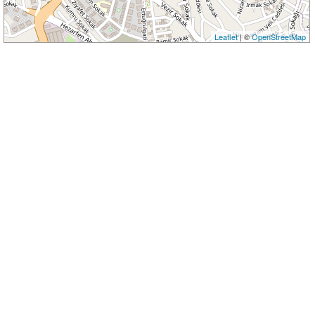
Leaflet
| ©
OpenStreetMap