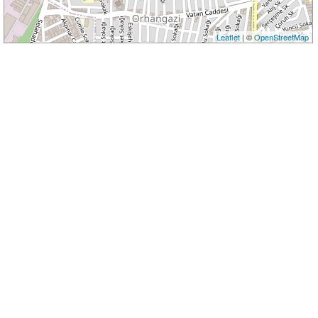
Leaflet
| ©
OpenStreetMap